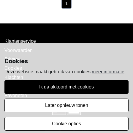
(current)
1
Klantenservice
Voorwaarden
Privacy
Cookies
Cookies
Deze website maakt gebruik van cookies
meer informatie
Klachten
Retourneren & Ruilen
ik ga akkoord met cookies
Favorieten
later opnieuw tonen
cookie opties