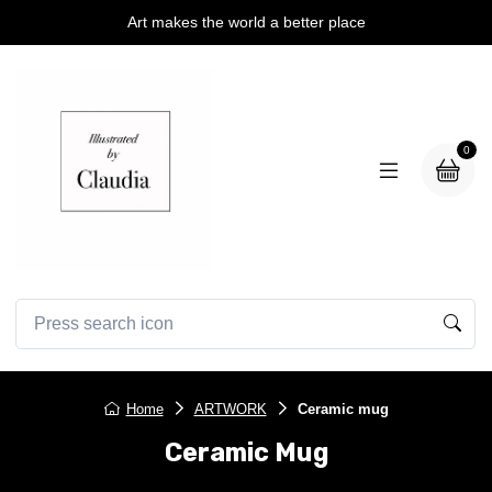
Art makes the world a better place
0
Home
ARTWORK
Ceramic mug
Ceramic Mug